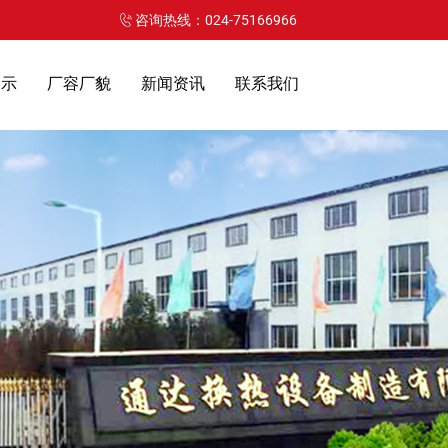
咨询热线：024-75166966
展示
厂容厂貌
新闻资讯
联系我们