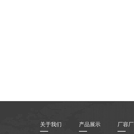
关于我们
产品展示
厂容厂