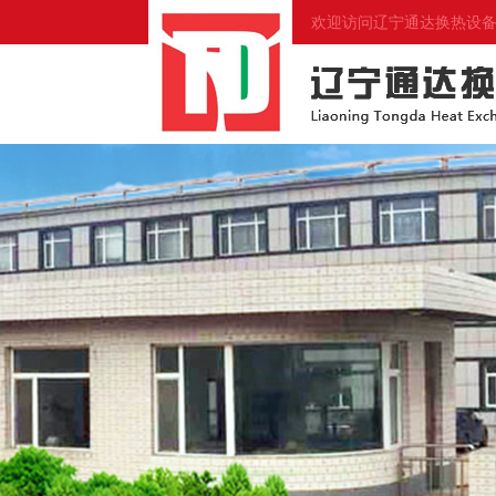
欢迎访问辽宁通达换热设