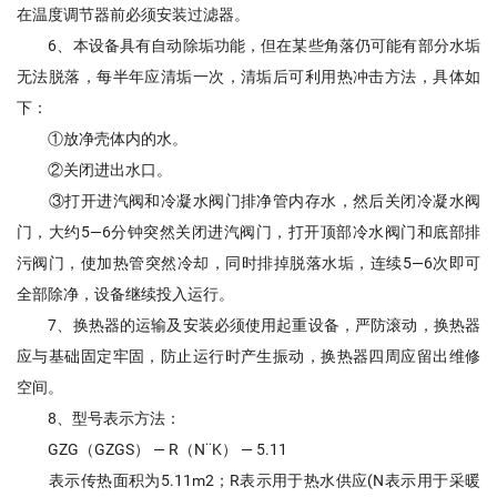
在温度调节器前必须安装过滤器。
6、本设备具有自动除垢功能，但在某些角落仍可能有部分水垢
无法脱落，每半年应清垢一次，清垢后可利用热冲击方法，具体如
下：
①放净壳体内的水。
②关闭进出水口。
③打开进汽阀和冷凝水阀门排净管内存水，然后关闭冷凝水阀
门，大约5—6分钟突然关闭进汽阀门，打开顶部冷水阀门和底部排
污阀门，使加热管突然冷却，同时排掉脱落水垢，连续5—6次即可
全部除净，设备继续投入运行。
7、换热器的运输及安装必须使用起重设备，严防滚动，换热器
应与基础固定牢固，防止运行时产生振动，换热器四周应留出维修
空间。
8、型号表示方法：
GZG（GZGS） — R（N¨K） — 5.11
表示传热面积为5.11m2；R表示用于热水供应(N表示用于采暖